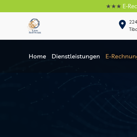
★★★
E-Rechnung lei
22
Tib
Home
Dienstleistungen
E-Rechnun