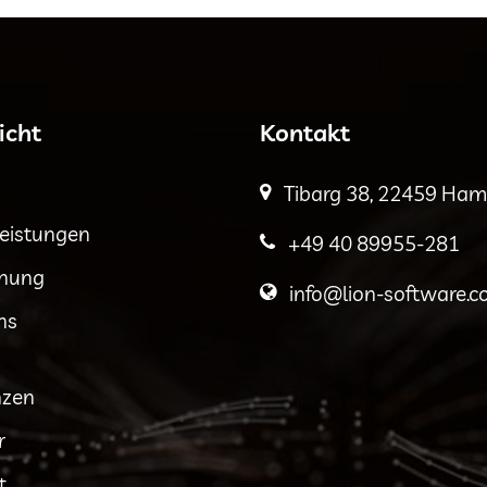
icht
Kontakt
Tibarg 38, 22459 Ha
leistungen
+49 40 89955-281
hnung
info@lion-software.
ns
nzen
r
t