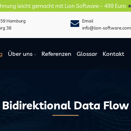
cht gemacht mit Lion Software – 499 Euro
★★★
459 Hamburg
Email
arg 38
info@lion-software.com
g
Über uns
Referenzen
Glossar
Kontakt
Bidirektional Data Flow