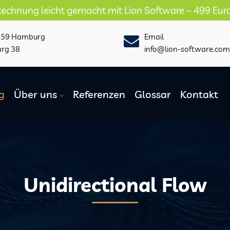
 leicht gemacht mit Lion Software – 499 Euro
★★★
459 Hamburg
Email
arg 38
info@lion-software.com
g
Über uns
Referenzen
Glossar
Kontakt
Unidirectional Flow