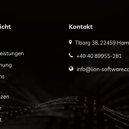
icht
Kontakt
Tibarg 38, 22459 Ha
leistungen
+49 40 89955-281
hnung
info@lion-software.
ns
nzen
r
t